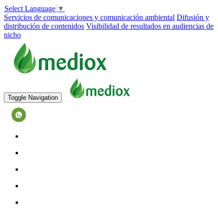
Select Language
▼
Servicios de comunicaciones y comunicación ambiental
Difusión y
distribución de contenidos
Visibilidad de resultados en audiencias de
nicho
Toggle Navigation
573128027884
INICIO
EQUIPO
SERVICIOS
TESTIMONIOS
CASOS DE ÉXITO