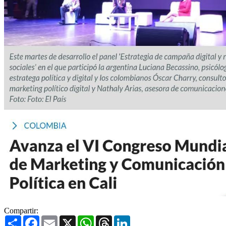
Compartir:
Share
Facebook
Email
X
WhatsApp
Threads
LinkedIn