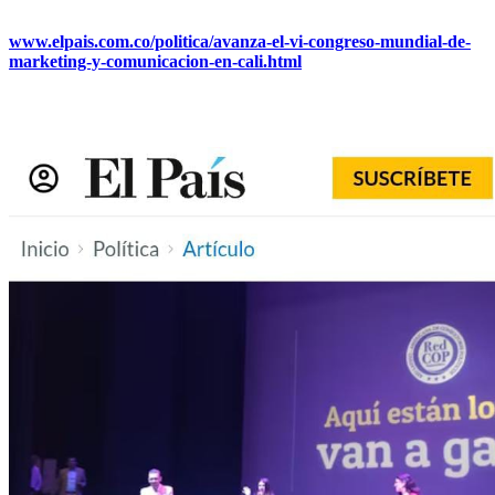
www.elpais.com.co/politica/avanza-el-vi-congreso-mundial-de-
marketing-y-comunicacion-en-cali.html