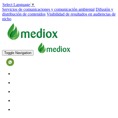
Select Language
▼
Servicios de comunicaciones y comunicación ambiental
Difusión y
distribución de contenidos
Visibilidad de resultados en audiencias de
nicho
Toggle Navigation
573128027884
INICIO
EQUIPO
SERVICIOS
TESTIMONIOS
CASOS DE ÉXITO