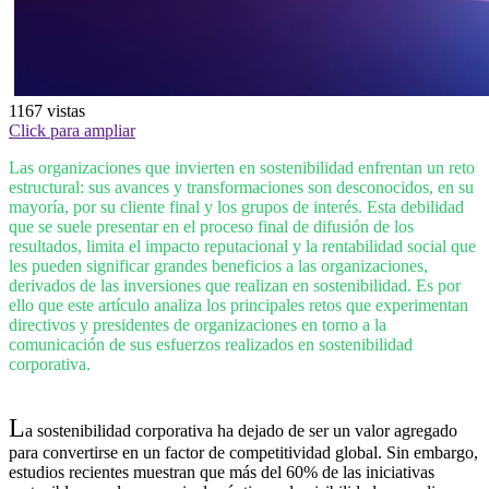
1167
vistas
Click para ampliar
Las organizaciones que invierten en sostenibilidad enfrentan un reto
estructural: sus avances y transformaciones son desconocidos, en su
mayoría, por su cliente final y los grupos de interés. Esta debilidad
que se suele presentar en el proceso final de difusión de los
resultados, limita el impacto reputacional y la rentabilidad social que
les pueden significar grandes beneficios a las organizaciones,
derivados de las inversiones que realizan en sostenibilidad. Es por
ello que este artículo analiza los principales retos que experimentan
directivos y presidentes de organizaciones en torno a la
comunicación de sus esfuerzos realizados en sostenibilidad
corporativa.
L
a sostenibilidad corporativa ha dejado de ser un valor agregado
para convertirse en un factor de competitividad global. Sin embargo,
estudios recientes muestran que más del 60% de las iniciativas