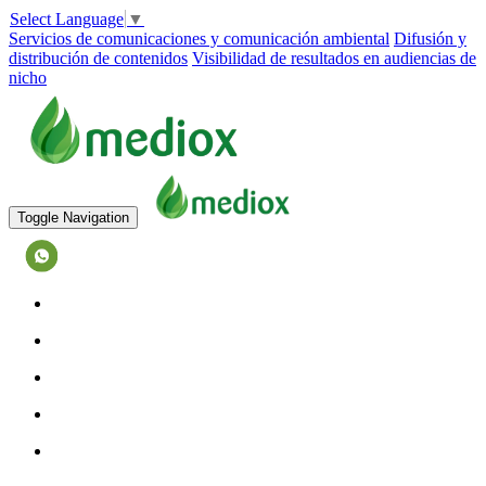
Select Language
▼
Servicios de comunicaciones y comunicación ambiental
Difusión y
distribución de contenidos
Visibilidad de resultados en audiencias de
nicho
Toggle Navigation
573128027884
INICIO
EQUIPO
SERVICIOS
TESTIMONIOS
CASOS DE ÉXITO