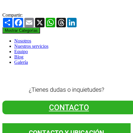
Compartir:
Share
Facebook
Email
X
WhatsApp
Threads
LinkedIn
Mostrar Categorías
Nosotros
Nuestros servicios
Equipo
Blog
Galería
¿Tienes dudas o inquietudes?
CONTACTO
CONTACTO Y UBICACIÓN