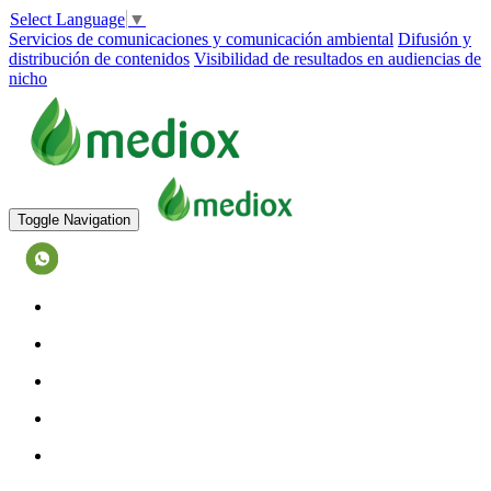
Select Language
▼
Servicios de comunicaciones y comunicación ambiental
Difusión y
distribución de contenidos
Visibilidad de resultados en audiencias de
nicho
Toggle Navigation
573128027884
INICIO
EQUIPO
SERVICIOS
TESTIMONIOS
CASOS DE ÉXITO